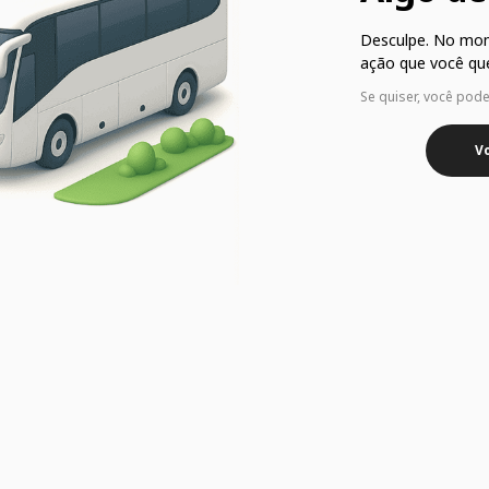
Desculpe. No mo
ação que você que
Se quiser, você pod
Vo