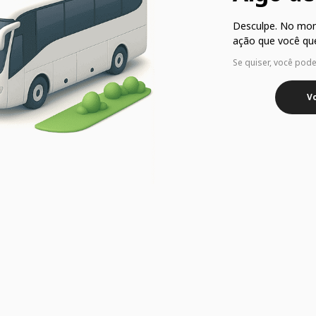
Desculpe. No mo
ação que você que
Se quiser, você pod
Vo