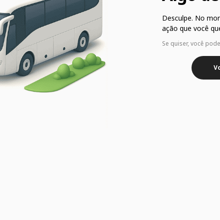
Desculpe. No mo
ação que você que
Se quiser, você pod
Vo