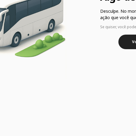
Desculpe. No mo
ação que você que
Se quiser, você pod
Vo