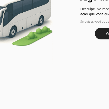
Desculpe. No mo
ação que você que
Se quiser, você pod
Vo