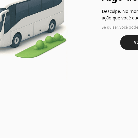
Desculpe. No mo
ação que você que
Se quiser, você pod
Vo