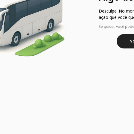
Desculpe. No mo
ação que você que
Se quiser, você pod
Vo