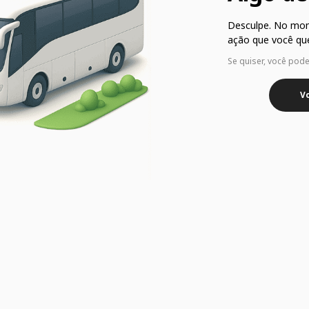
Desculpe. No mo
ação que você que
Se quiser, você pod
Vo