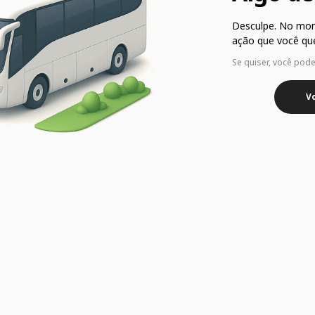
Desculpe. No mo
ação que você que
Se quiser, você pod
Vo