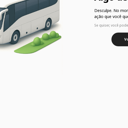
Desculpe. No mo
ação que você que
Se quiser, você pod
Vo