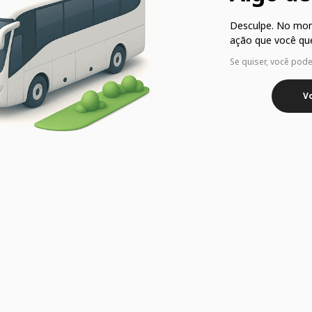
Desculpe. No mo
ação que você que
Se quiser, você pod
Vo