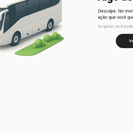
Desculpe. No mo
ação que você que
Se quiser, você pod
Vo