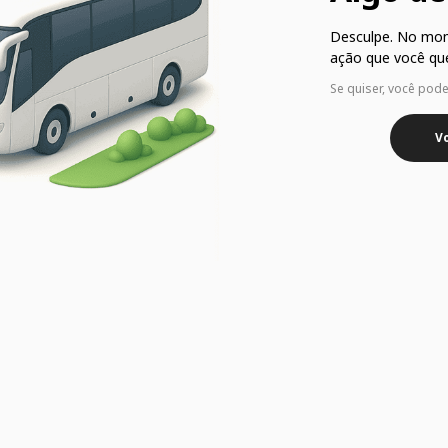
Desculpe. No mo
ação que você que
Se quiser, você pod
Vo