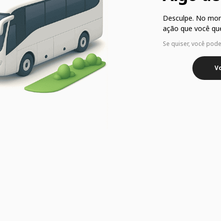
Desculpe. No mo
ação que você que
Se quiser, você pod
Vo