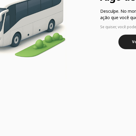
Desculpe. No mo
ação que você que
Se quiser, você pod
Vo