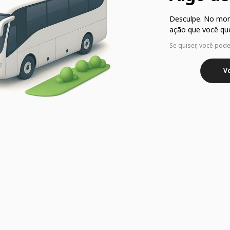
Desculpe. No mo
ação que você que
Se quiser, você pod
Vo