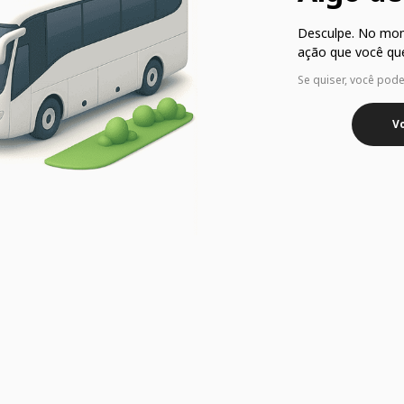
Desculpe. No mo
ação que você que
Se quiser, você pod
Vo