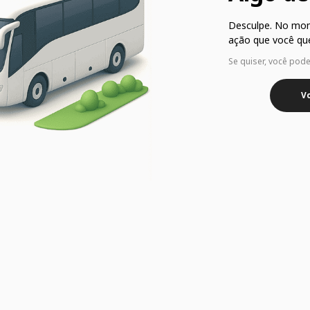
Desculpe. No mo
ação que você que
Se quiser, você pod
Vo