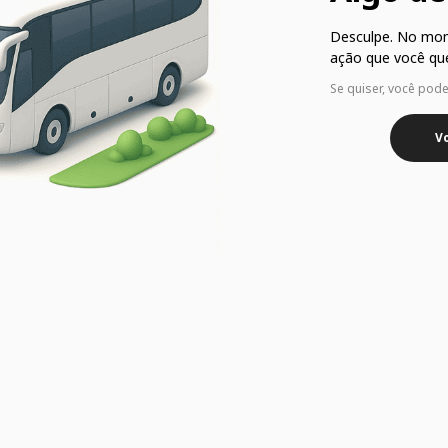
Desculpe. No mo
ação que você que
Se quiser, você pod
Vo