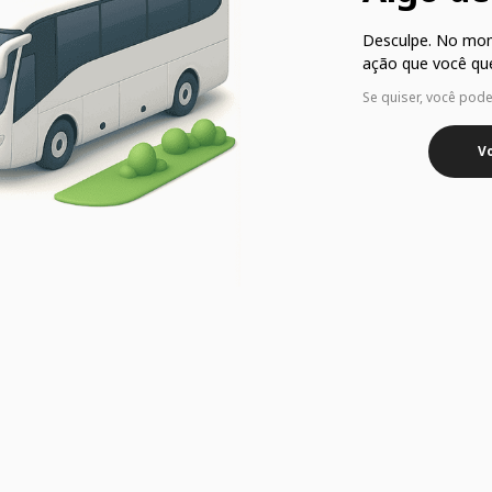
Desculpe. No mo
ação que você que
Se quiser, você pod
Vo