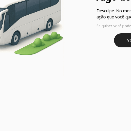
Desculpe. No mo
ação que você que
Se quiser, você pod
Vo