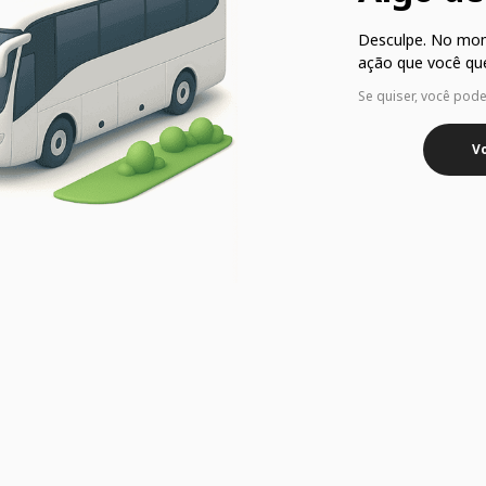
Desculpe. No mo
ação que você que
Se quiser, você pod
Vo