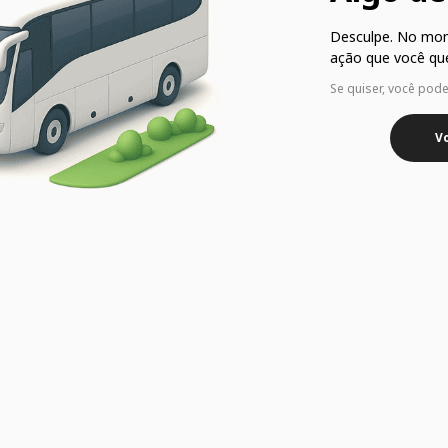
Desculpe. No mo
ação que você que
Se quiser, você pod
Vo