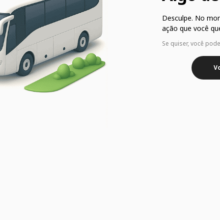
Desculpe. No mo
ação que você que
Se quiser, você pod
Vo