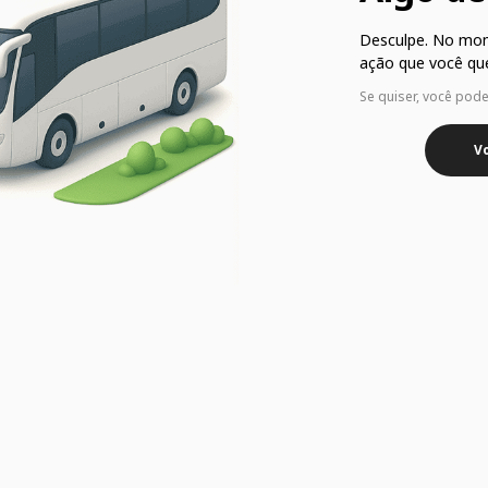
Desculpe. No mo
ação que você que
Se quiser, você pod
Vo