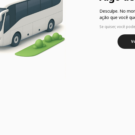
Desculpe. No mo
ação que você que
Se quiser, você pod
Vo