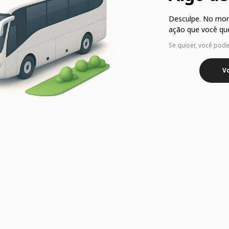
Desculpe. No mo
ação que você que
Se quiser, você pod
Vo