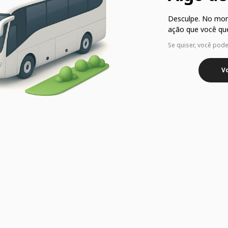
Desculpe. No mo
ação que você que
Se quiser, você pod
Vo