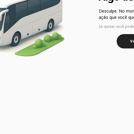
Desculpe. No mo
ação que você que
Se quiser, você pod
Vo