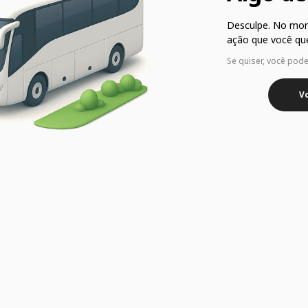
Desculpe. No mo
ação que você que
Se quiser, você pod
Vo