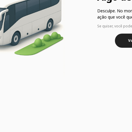
Desculpe. No mo
ação que você que
Se quiser, você pod
Vo