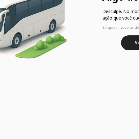
Desculpe. No mo
ação que você que
Se quiser, você pod
Vo