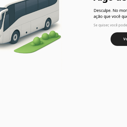
Desculpe. No mo
ação que você que
Se quiser, você pod
Vo