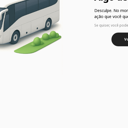
Desculpe. No mo
ação que você que
Se quiser, você pod
Vo