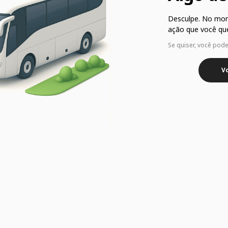
Desculpe. No mo
ação que você que
Se quiser, você pod
Vo