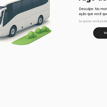
Desculpe. No mo
ação que você que
Se quiser, você pod
Vo