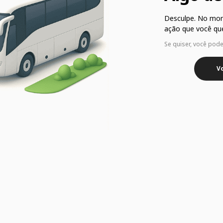
Desculpe. No mo
ação que você que
Se quiser, você pod
Vo