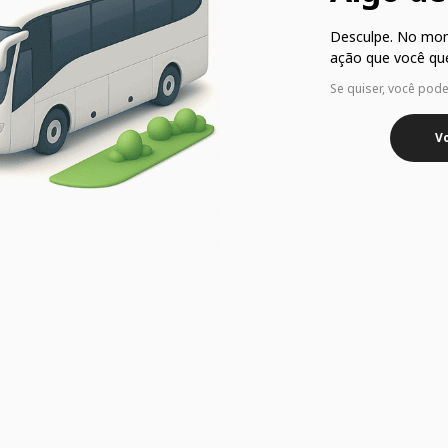
Desculpe. No mo
ação que você que
Se quiser, você pod
Vo