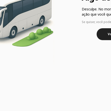
Desculpe. No mo
ação que você que
Se quiser, você pod
Vo