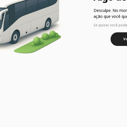
Desculpe. No mo
ação que você que
Se quiser, você pod
Vo