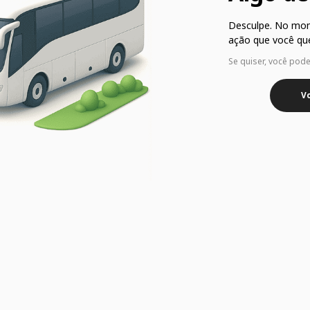
Desculpe. No mo
ação que você que
Se quiser, você pod
Vo