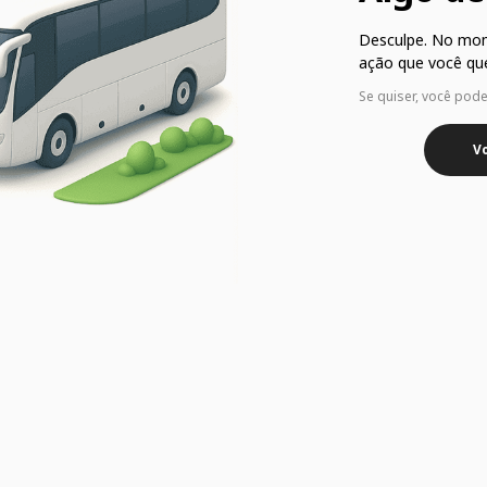
Desculpe. No mo
ação que você que
Se quiser, você pod
Vo