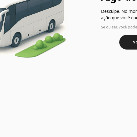
Desculpe. No mo
ação que você que
Se quiser, você pod
Vo