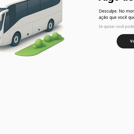
Desculpe. No mo
ação que você que
Se quiser, você pod
Vo