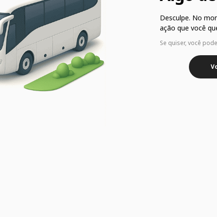
Desculpe. No mo
ação que você que
Se quiser, você pod
Vo