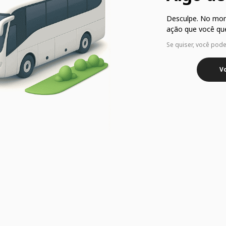
Desculpe. No mo
ação que você que
Se quiser, você pod
Vo