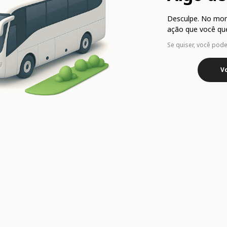
Desculpe. No mo
ação que você que
Se quiser, você pod
Vo