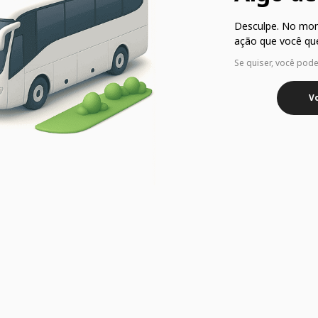
Desculpe. No mo
ação que você que
Se quiser, você pod
Vo