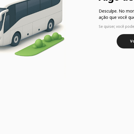
Desculpe. No mo
ação que você que
Se quiser, você pod
Vo