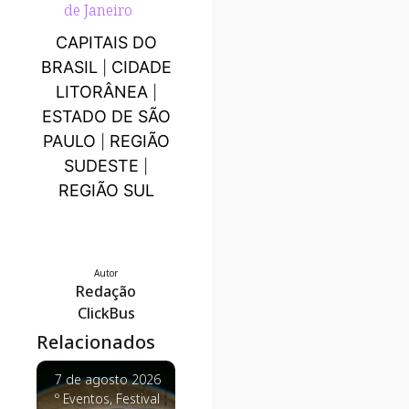
de Janeiro
CAPITAIS DO
BRASIL
CIDADE
|
LITORÂNEA
|
ESTADO DE SÃO
PAULO
REGIÃO
|
SUDESTE
|
REGIÃO SUL
Autor
Redação
ClickBus
Relacionados
7 de agosto 2026
7 de agosto 2026
7 de agosto
º
Eventos
,
Festival
º
Estilo de Viagem
,
º
Click Econ