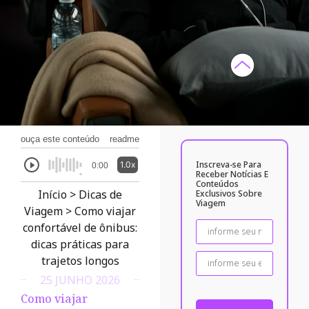
ouça este conteúdo
readme
Inscreva-se Para
1.0x
0:00
Receber Notícias E
Conteúdos
Início
>
Dicas de
Exclusivos Sobre
Viagem
Viagem
>
Como viajar
confortável de ônibus:
dicas práticas para
trajetos longos
25 JUNHO 2026
Como viajar