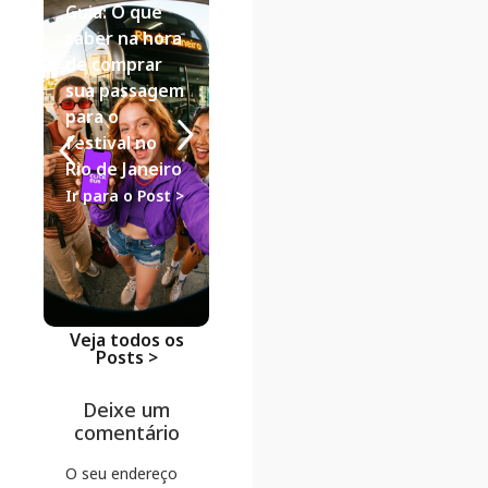
Guia: O que
Viagem de Casal
Dicas de Vi
Destinos de
Passagens
saber na hora
Fim de
Aéreas vs.
de comprar
Semana para
Ônibus:
sua passagem
Casal: Guia de
análise de
para o
Viagem de
descontos
festival no
Ônibus
como a
Rio de Janeiro
ClickBus
Ir para o Post >
Ir para o Post >
lidera na
economia
Ir para o Po
Veja todos os
Posts >
Deixe um
comentário
O seu endereço